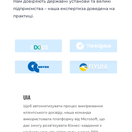
Нам довіряють державні установи та великі
підприємства – наша експертиза доведена на
практиці.
UIA
Log
Щоб автоматизувати процес вимірювання
На 
клієнтського досвіду, наша команда
зап
використовала платформу від Microsoft, що
нас
дає змогу розв’язувати бізнес-завдання з
інф
ня
мінімальною кількістю коду, а саме RPA-
ком